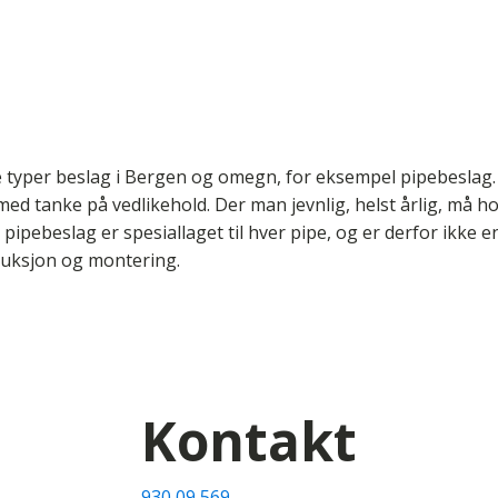
 typer beslag i Bergen og omegn, for eksempel pipebeslag. 
med tanke på vedlikehold. Der man jevnlig, helst årlig, må h
pipebeslag er spesiallaget til hver pipe, og er derfor ikke e
oduksjon og montering.
Kontakt
930 09 569