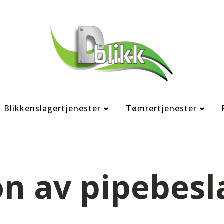
Blikkenslagertjenester
Tømrertjenester
n av pipebesl