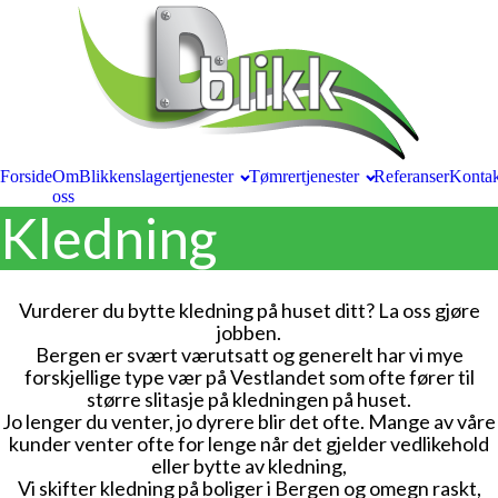
Forside
Om
Blikkenslagertjenester
Tømrertjenester
Referanser
Kontak
oss
Kledning
Vurderer du bytte kledning på huset ditt? La oss gjøre
jobben.
Bergen er svært værutsatt og generelt har vi mye
forskjellige type vær på Vestlandet som ofte fører til
større slitasje på kledningen på huset.
Jo lenger du venter, jo dyrere blir det ofte. Mange av våre
kunder venter ofte for lenge når det gjelder vedlikehold
eller bytte av kledning,
Vi skifter kledning på boliger i Bergen og omegn raskt,